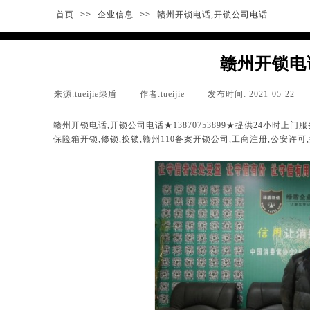
欢迎来到推介网-企业信息网站网络营销推广平台-企业推广网​​
首页
>>
企业信息
>>
赣州开锁电话,开锁公司电话
赣州开锁电
来源:tueijie
绿盾
|
作者:
tueijie
|
发布时间:
2021-05-22
|
赣州开锁电话,开锁公司电话
★13870753899★提供24小时上门服
保险箱开锁,
修锁,换锁,
赣州110备案开锁公司,
工商注册,公安许可