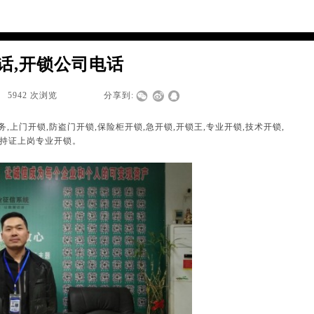
话,开锁公司电话
5942
次浏览
|
|
分享到:
务,
上门开锁,防盗门开锁,保险柜开锁,急开锁,
开锁王,专业开锁,技术开锁,
,持证上岗
专业开锁
。