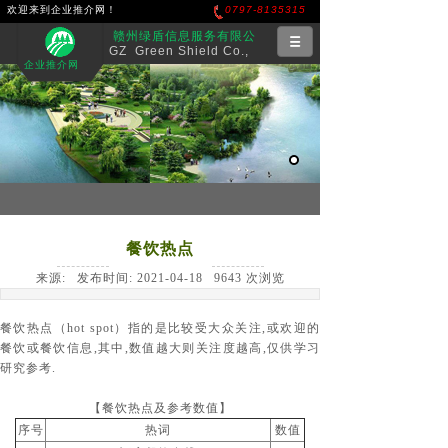
欢迎来到企业推介网！
0797-8135315
赣州绿盾信息服务有限公
GZ Green Shield Co.,
司
企业推介网
Ltd.
业务范围
项目案例
设计团队
人才招聘
联系我们
餐饮热点
来源:
发布时间:
2021-04-18
9643
次浏览
餐饮
热点（hot spot）指的是比较受大众关注,或欢迎的
餐饮
或
餐饮
信息,其中,数值越大则关注度越高,仅供学习
研究参考.
【餐饮
热点及参考数值
】
序号
热词
数值