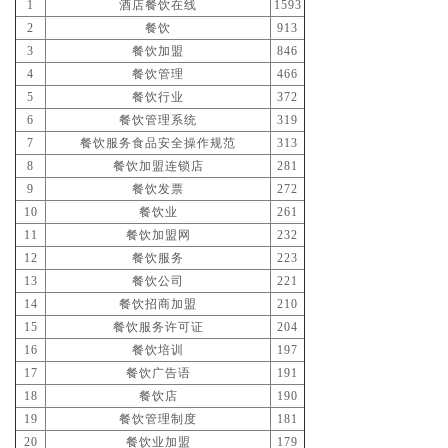
1
酒店餐饮在线
1593
2
餐饮
913
3
餐饮加盟
846
4
餐饮管理
466
5
餐饮行业
372
6
餐饮管理系统
319
7
餐饮服务食品安全操作规范
313
8
餐饮加盟连锁店
281
9
餐饮发票
272
10
餐饮业
261
11
餐饮加盟网
232
12
餐饮服务
223
13
餐饮公司
221
14
餐饮招商加盟
210
15
餐饮服务许可证
204
16
餐饮培训
197
17
餐饮广告语
191
18
餐饮店
190
19
餐饮管理制度
181
20
餐饮业加盟
179