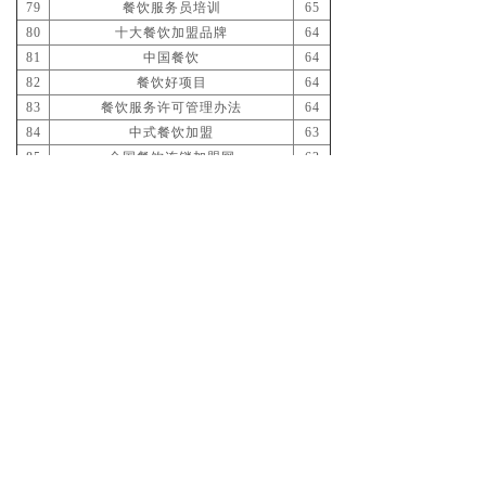
79
餐饮服务员培训
65
80
十大餐饮加盟品牌
64
81
中国餐饮
64
82
餐饮好项目
64
83
餐饮服务许可管理办法
64
84
中式餐饮加盟
63
85
全国餐饮连锁加盟网
63
86
著名餐饮品牌
63
87
餐饮业食品卫生管理办法
63
88
餐饮加盟一点通
63
89
餐饮创业计划书
63
90
餐饮投资策划
63
91
餐饮品牌加盟
63
92
餐饮信息
63
93
餐饮咨询
63
94
经营餐饮店
61
95
餐饮广告机
61
96
餐饮卫生
61
97
餐饮加盟店10大品牌
61
98
餐饮点菜系统
61