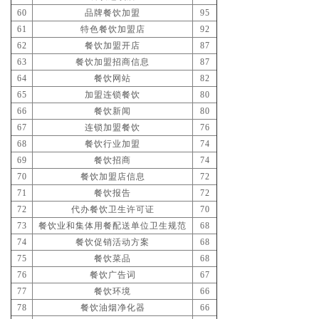
60
品牌餐饮加盟
95
61
特色餐饮加盟店
92
62
餐饮加盟开店
87
63
餐饮加盟招商信息
87
64
餐饮网站
82
65
加盟连锁餐饮
80
66
餐饮新闻
80
67
连锁加盟餐饮
76
68
餐饮行业加盟
74
69
餐饮招商
74
70
餐饮加盟店信息
72
71
餐饮报告
72
72
代办餐饮卫生许可证
70
73
餐饮业和集体用餐配送单位卫生规范
68
74
餐饮促销活动方案
68
75
餐饮菜品
68
76
餐饮广告词
67
77
餐饮环境
66
78
餐饮油烟净化器
66