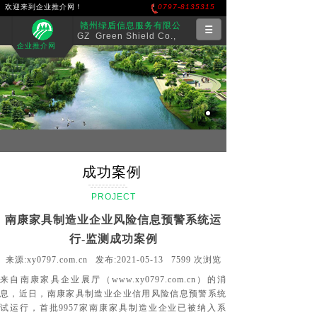
欢迎来到企业推介网！
0797-8135315
赣州绿盾信息服务有限公
GZ Green Shield Co.,
司
企业推介网
Ltd.
业务范围
项目案例
设计团队
人才招聘
联系我们
成功案例
PROJECT
CASE
南康家具制造业企业风险信息预警系统运
行-监测成功案例
来源:
xy0797.com.cn
发布:
2021-05-13
7599
次浏览
来自南康家具企业展厅（
www.xy0797.com.cn
）的消
息，
近日，
南康家具制造业企业
信用风险信息预警系统
试运行，
首批9957家南康家具制造业企业已被纳入系